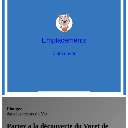
Emplacements
à découvrir
Découvrir
les emplacements
Plongez
dans les trésors du Var
Partez à la découverte du Var
et de