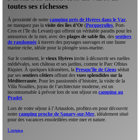
toutes ses richesses
À proximité de notre
camping près de Hyères dans le Var
,
ne manquez pas la
visite des îles d’Or
(
Porquerolles
, Port-
Cros et l’île du Levant) qui offrent un véritable paradis pour les
amoureux de la mer, avec des
plages de sable fin
, des
sentiers
de randonnée
à travers des paysages sauvages et une faune
marine riche, idéale pour la plongée sous-marine.
Sur le continent, le
vieux Hyères
invite à découvrir ses ruelles
médiévales, son château et ses jardins, comme le Parc Olbius
Riquier. À quelques kilomètres, la
Presqu’île de Giens
séduit
par ses
sentiers côtiers
offrant des
vues splendides sur la
Méditerranée
. Pour les passionnés d’histoire, la visite de la
Villa Noailles, joyau de l’architecture moderne, est un
incontournable à prévoir lors de son séjour en
camping au
Pradet
.
Lors de votre séjour à l’Artaudois, profitez-en pour découvrir
notre
camping proche de Sanary-sur-Mer
, idéalement situé
pour des vacances ensoleillées entre mer et nature.
La
région