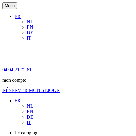
Menu
FR
NL
EN
DE
IT
04 94 21 72 61
mon compte
RÉSERVER MON SÉJOUR
FR
NL
EN
DE
IT
Le camping