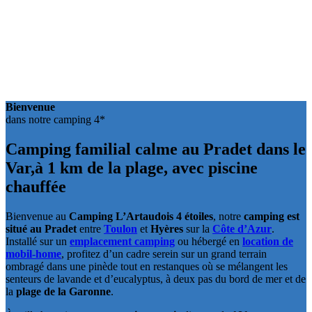
Bienvenue
dans notre camping 4*
Camping familial calme au Pradet dans le
Var,
à 1 km de la plage, avec piscine
chauffée
Bienvenue au
Camping L’Artaudois 4 étoiles
, notre
camping est
situé au Pradet
entre
Toulon
et
Hyères
sur la
Côte d’Azur
.
Installé sur un
emplacement camping
ou hébergé en
location de
mobil-home
, profitez d’un cadre serein sur un grand terrain
ombragé dans une pinède tout en restanques où se mélangent les
senteurs de lavande et d’eucalyptus, à deux pas du bord de mer et de
la
plage de la Garonne
.