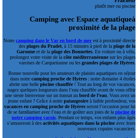
Fraîcheur
plutôt mer ou piscine
Camping avec Espace aquatique
à
proximité de la plage
Notre
camping dans le Var en bord de mer
est à proximité directe
des
plages du Pradet
, à 15 minutes à pied de la
plage de la
Garonne
et de la
plage des Bonnettes
. En voiture ou à vélo,
prolongez votre visite de la
côte méditerranéenne
sur les plages
varoises de Carqueiranne ou les
grandes plages de Hyères
.
Bonne nouvelle pour les amateurs de plaisirs aquatiques en séjour
dans notre
camping proche de Hyères
: notre domaine 4 étoiles
abrite une belle
piscine chauffée
! Tout au long de vos vacances,
nagez quelques longueurs dans l’eau chauffée avant de vous offrir
une sieste bienvenue sur un transat au
bord de l’eau
. Vous avez un
jeune enfant ? Grâce à notre
pataugeoire
à faible profondeur, vos
vacances en camping proche de Hyères
seront l’occasion pour lui
de se familiariser avec l’eau et de goûter aux joies de la
piscine de
notre camping varois
. Pendant ce temps, vos enfants plus âgés
s’amuseront à des
activités aquatiques dans la piscine
avec leurs
nouveaux copains vacanciers.