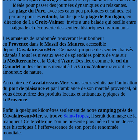
idéale pour passer des journées dynamiques ou relaxantes.
La
plage
du Parc
, avec ses eaux peu profondes et calmes, est
parfaite pour les
enfants
, tandis que la
plage
de Pardigon
, en
direction de La
Croix-Valmer
, invite à une balade qui oscille entre
baignade et découverte des sentiers historiques environnants.
Les amateurs de randonnée trouveront leur bonheur
en
Provence
dans le
Massif des Maures
, accessible
depuis
Cavalaire-sur-Mer
. Ce massif propose des sentiers balisés
adaptés à tous les niveaux avec de splendides points de vue sur
la
Méditerranée
et la
Côte
d’
Azur
. Des lieux comme le
col du
Canadel
ou les chemins menant à
La Croix-Valmer
raviront les
amoureux de nature.
Au centre de
Cavalaire-sur-Mer
, vous serez séduits par l’animation
du
port de plaisance
et par l’ambiance de son marché provençal, où
vous découvrirez des produits locaux et artisanaux typiques de
la
Provence
.
Enfin, à quelques kilomètres seulement de notre
camping près de
Cavalaire-sur-Mer
, se trouve
Saint-Tropez
, il serait dommage de la
manquer ! Cette
ville
que l’on ne présente plus mêle charme de ses
rues historiques à l’effervescence de son port de renommée
mondiale.