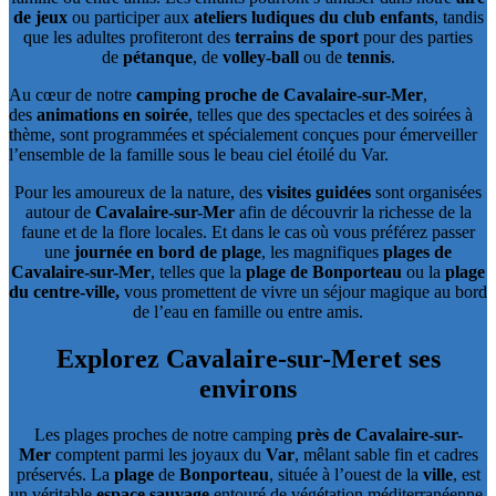
de jeux
ou participer aux
ateliers ludiques du club enfants
, tandis
que les adultes profiteront des
terrains de sport
pour des parties
de
pétanque
, de
volley-ball
ou de
tennis
.
Au cœur de notre
camping proche de Cavalaire-sur-Mer
,
des
animations en soirée
, telles que des spectacles et des soirées à
thème, sont programmées et spécialement conçues pour émerveiller
l’ensemble de la famille sous le beau ciel étoilé du Var.
Pour les amoureux de la nature, des
visites guidées
sont organisées
autour de
Cavalaire-sur-Mer
afin de découvrir la richesse de la
faune et de la flore locales. Et dans le cas où vous préférez passer
une
journée en bord de plage
, les magnifiques
plages de
Cavalaire-sur-Mer
, telles que la
plage de Bonporteau
ou la
plage
du centre-ville,
vous promettent de vivre un séjour magique au bord
de l’eau en famille ou entre amis.
Explorez Cavalaire-sur-Mer
et ses
environs
Les plages proches de notre camping
près de Cavalaire-sur-
Mer
comptent parmi les joyaux du
Var
, mêlant sable fin et cadres
préservés. La
plage
de
Bonporteau
, située à l’ouest de la
ville
, est
un véritable
espace sauvage
entouré de végétation méditerranéenne,