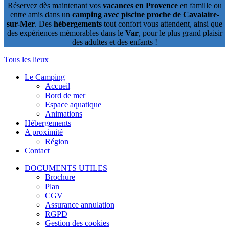
Réservez dès maintenant vos
vacances en Provence
en famille ou
entre amis dans un
camping avec piscine proche de Cavalaire-
sur-Mer
. Des
hébergements
tout confort vous attendent, ainsi que
des expériences mémorables dans le
Var
, pour le plus grand plaisir
des adultes et des enfants !
Tous les lieux
Le Camping
Accueil
Bord de mer
Espace aquatique
Animations
Hébergements
A proximité
Région
Contact
DOCUMENTS UTILES
Brochure
Plan
CGV
Assurance annulation
RGPD
Gestion des cookies