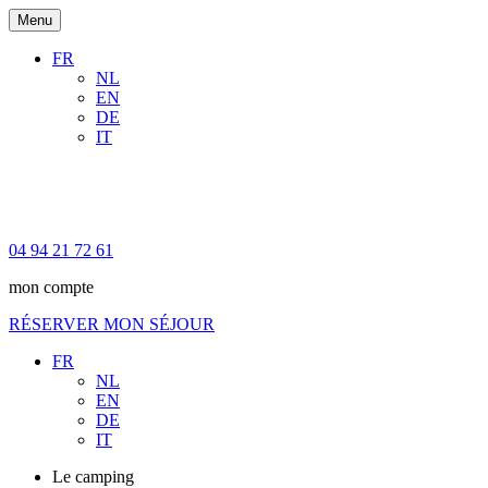
Menu
FR
NL
EN
DE
IT
04 94 21 72 61
mon compte
RÉSERVER MON SÉJOUR
FR
NL
EN
DE
IT
Le camping