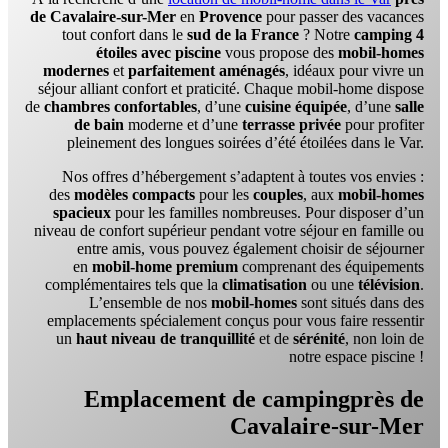
de Cavalaire-sur-Mer
en
Provence
pour passer des vacances
tout confort dans le
sud de la France
? Notre
camping 4
étoiles avec piscine
vous propose des
mobil-homes
modernes
et
parfaitement aménagés
, idéaux pour vivre un
séjour alliant confort et praticité. Chaque mobil-home dispose
de
chambres confortables
, d’une
cuisine équipée
, d’une
salle
de bain
moderne et d’une
terrasse privée
pour profiter
pleinement des longues soirées d’été étoilées dans le Var.
Nos offres d’hébergement s’adaptent à toutes vos envies :
des
modèles compacts
pour les
couples
, aux
mobil-homes
spacieux
pour les familles nombreuses. Pour disposer d’un
niveau de confort supérieur pendant votre séjour en famille ou
entre amis, vous pouvez également choisir de séjourner
en
mobil-home premium
comprenant des équipements
complémentaires tels que la
climatisation
ou une
télévision
.
L’ensemble de nos
mobil-homes
sont situés dans des
emplacements spécialement conçus pour vous faire ressentir
un
haut niveau de tranquillité
et de
sérénité
, non loin de
notre espace piscine !
Emplacement de camping
près de
Cavalaire-sur-Mer