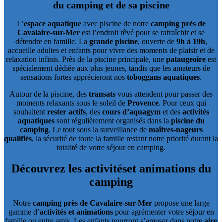
du camping et de sa piscine
L’
espace aquatique
avec piscine de notre
camping près de
Cavalaire-sur-Mer
est l’endroit rêvé pour se rafraîchir et se
détendre en famille. La
grande piscine
, ouverte de
9h à 19h
,
accueille adultes et enfants pour vivre des moments de plaisir et de
relaxation infinis. Près de la piscine principale, une
pataugeoire
est
spécialement dédiée aux plus jeunes, tandis que les amateurs de
sensations fortes apprécieront nos
toboggans aquatiques
.
Autour de la piscine, des
transats
vous attendent pour passer des
moments relaxants sous le soleil de
Provence
. Pour ceux qui
souhaitent
rester actifs
, des
cours d’aquagym
et des
activités
aquatiques
sont régulièrement organisés dans la
piscine du
camping
. Le tout sous la surveillance de
maîtres-nageurs
qualifiés
, la sécurité de toute la famille restant notre priorité durant la
totalité de votre séjour en camping.
Découvrez les activités
et animations du
camping
Notre
camping près de Cavalaire-sur-Mer
propose une large
gamme d’
activités et animations
pour agrémenter votre séjour en
famille ou entre amis. Les enfants pourront s’amuser dans notre
aire