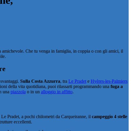
nne
,
za amichevole. Che tu venga in famiglia, in coppia o con gli amici, il
ile.
re
i svantaggi.
Sulla Costa Azzurra
, tra
Le Pradet
e
Hyères-les-Palmiers
oni della vita quotidiana, puoi rilassarti programmando una
fuga a
in una
piazzola
o in un
alloggio in affitto
.
a Le Pradet, a pochi chilometri da Carqueiranne, il
campeggio 4 stelle
trutture eccellenti.