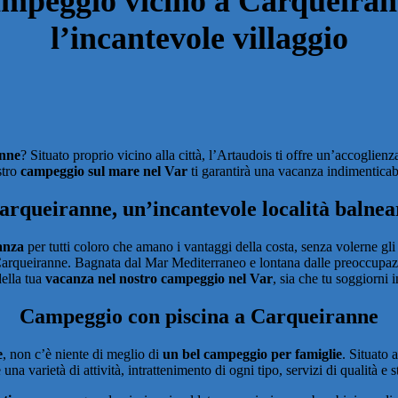
mpeggio vicino a Carqueira
l’incantevole villaggio
anne
? Situato proprio vicino alla città, l’Artaudois ti offre un’accoglien
stro
campeggio sul mare nel Var
ti garantirà una vacanza indimenticab
arqueiranne, un’incantevole località balnea
anza
per tutti coloro che amano i vantaggi della costa, senza volerne gl
arqueiranne. Bagnata dal Mar Mediterraneo e lontana dalle preoccupazi
della tua
vacanza nel nostro campeggio nel Var
, sia che tu soggiorni 
Campeggio con piscina a Carqueiranne
e
, non c’è niente di meglio di
un bel campeggio per famiglie
. Situato 
 una varietà di attività, intrattenimento di ogni tipo, servizi di qualità e s