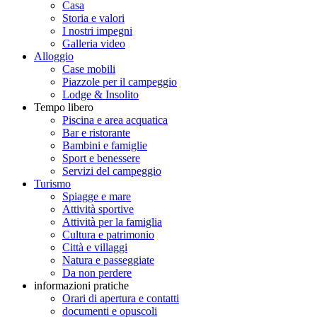
Casa
Storia e valori
I nostri impegni
Galleria video
Alloggio
Case mobili
Piazzole per il campeggio
Lodge & Insolito
Tempo libero
Piscina e area acquatica
Bar e ristorante
Bambini e famiglie
Sport e benessere
Servizi del campeggio
Turismo
Spiagge e mare
Attività sportive
Attività per la famiglia
Cultura e patrimonio
Città e villaggi
Natura e passeggiate
Da non perdere
informazioni pratiche
Orari di apertura e contatti
documenti e opuscoli