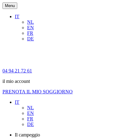
Menu
IT
NL
EN
FR
DE
04 94 21 72 61
il mio account
PRENOTA IL MIO SOGGIORNO
IT
NL
EN
FR
DE
Il campeggio