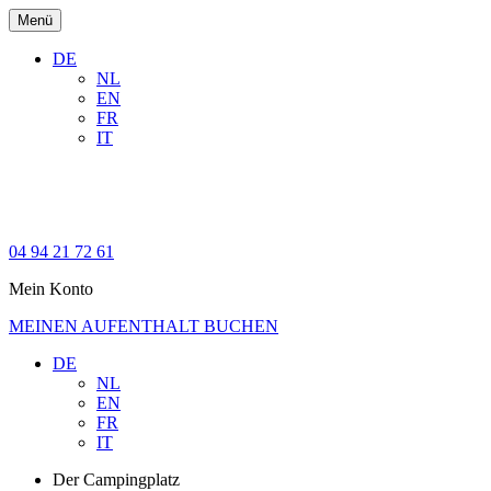
Menü
DE
NL
EN
FR
IT
04 94 21 72 61
Mein Konto
MEINEN AUFENTHALT BUCHEN
DE
NL
EN
FR
IT
Der Campingplatz