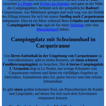
zwischen
Le Pradet
und
Hyères-les-Palmiers
und ganz in der Nähe
des Campingplatzes, befindet sich der sympathische
Badeort
Carqueiranne. Am Mittelmeer gelegen und weit weg von der Hektik
des Alltags können Sie sich bei einem
Ausflug nach Carqueiranne
entspannen. Dies ist ein Muss während Ihres
Urlaubs auf unserem
Campingplatz im Var,
egal ob Sie einen
Stellplatz
oder eine
Mietunterkunft
haben.
Campingplatz mit Schwimmbad in
Carqueiranne
Um
Ihren Aufenthalt in der Umgebung von Carqueiranne
zu
vervollkommnen, gibt es nichts Besseres, als
einen schönen
Familiencampingplatz
zu besuchen. Der
4-Sterne-Campingplatz
L’Artaudois
liegt in Le Pradet, nur wenige Kilometer von
Carqueiranne entfernt und bietet ein vielfältiges Angebot an
Aktivitäten, Animationen aller Art, guten Service und eine schöne
Infrastruktur.
Es gibt
einen
großen beheizten Pool, ein Planschbecken für Kinder
und Liegestühle, auf denen Sie sich nach dem Schwimmen
entspannen können.