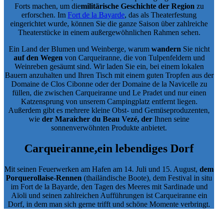
Forts machen, um die
militärische Geschichte der Region
zu
erforschen. Im
Fort de la Bayarde
, das als Theaterfestung
eingerichtet wurde, können Sie die ganze Saison über zahlreiche
Theaterstücke in einem außergewöhnlichen Rahmen sehen.
Ein Land der Blumen und Weinberge, warum
wandern
Sie nicht
auf den Wegen
von Carqueiranne, die von Tulpenfeldern und
Weinreben gesäumt sind. Wir laden Sie ein, bei einem lokalen
Bauern anzuhalten und Ihren Tisch mit einem guten Tropfen aus der
Domaine de Clos Cibonne oder der Domaine de la Navicelle zu
füllen, die zwischen Carqueiranne und Le Pradet und nur einen
Katzensprung von unserem Campingplatz entfernt liegen.
Außerdem gibt es mehrere kleine Obst- und Gemüseproduzenten,
wie
der Maraicher du Beau Vezé, der
Ihnen seine
sonnenverwöhnten Produkte anbietet.
Carqueiranne,
ein lebendiges Dorf
Mit seinen Feuerwerken am Hafen am 14. Juli und 15. August,
dem
Porquerollaise-Rennen
(thailändische Boote), dem Festival in situ
im Fort de la Bayarde, den Tagen des Meeres mit Sardinade und
Aïoli und seinen zahlreichen Aufführungen ist Carqueiranne ein
Dorf, in dem man sich gerne trifft und schöne Momente verbringt.