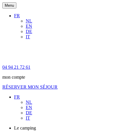
Menu
FR
NL
EN
DE
IT
04 94 21 72 61
mon compte
RÉSERVER MON SÉJOUR
FR
NL
EN
DE
IT
Le camping