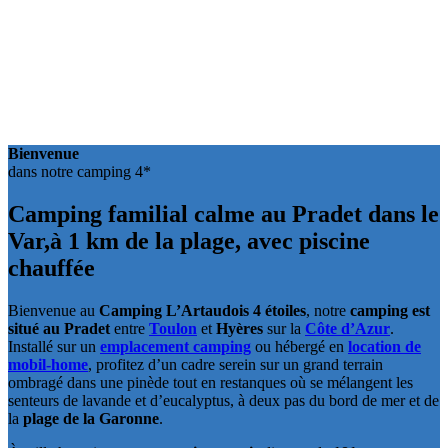
Bienvenue
dans notre camping 4*
Camping familial calme au Pradet dans le
Var,
à 1 km de la plage, avec piscine
chauffée
Bienvenue au
Camping L’Artaudois 4 étoiles
, notre
camping est
situé au Pradet
entre
Toulon
et
Hyères
sur la
Côte d’Azur
.
Installé sur un
emplacement camping
ou hébergé en
location de
mobil-home
, profitez d’un cadre serein sur un grand terrain
ombragé dans une pinède tout en restanques où se mélangent les
senteurs de lavande et d’eucalyptus, à deux pas du bord de mer et de
la
plage de la Garonne
.