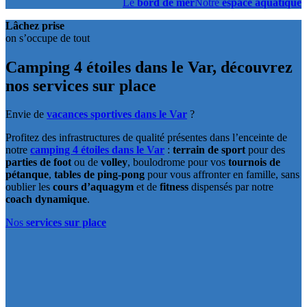
Le
bord de mer
Notre
espace aquatique
Lâchez prise
on s’occupe de tout
Camping 4 étoiles dans le Var,
découvrez
nos services sur place
Envie de
vacances sportives dans le Var
?
Profitez des infrastructures de qualité présentes dans l’enceinte de
notre
camping 4 étoiles dans le Var
:
terrain de sport
pour des
parties de foot
ou de
volley
, boulodrome pour vos
tournois de
pétanque
,
tables de ping-pong
pour vous affronter en famille, sans
oublier les
cours d’aquagym
et de
fitness
dispensés par notre
coach dynamique
.
Nos
services sur place