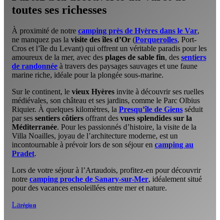
toutes ses richesses
À proximité de notre
camping près de Hyères dans le Var
,
ne manquez pas la
visite des îles d’Or
(
Porquerolles
, Port-
Cros et l’île du Levant) qui offrent un véritable paradis pour les
amoureux de la mer, avec des
plages de sable fin
, des
sentiers
de randonnée
à travers des paysages sauvages et une faune
marine riche, idéale pour la plongée sous-marine.
Sur le continent, le
vieux Hyères
invite à découvrir ses ruelles
médiévales, son château et ses jardins, comme le Parc Olbius
Riquier. À quelques kilomètres, la
Presqu’île de Giens
séduit
par ses
sentiers côtiers
offrant des
vues splendides sur la
Méditerranée
. Pour les passionnés d’histoire, la visite de la
Villa Noailles, joyau de l’architecture moderne, est un
incontournable à prévoir lors de son séjour en
camping au
Pradet
.
Lors de votre séjour à l’Artaudois, profitez-en pour découvrir
notre
camping proche de Sanary-sur-Mer
, idéalement situé
pour des vacances ensoleillées entre mer et nature.
La
région