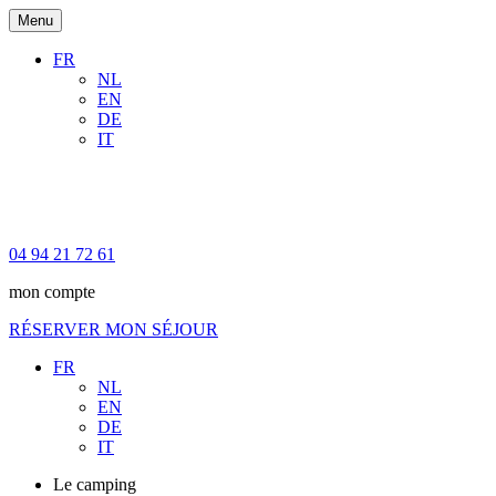
Menu
FR
NL
EN
DE
IT
04 94 21 72 61
mon compte
RÉSERVER MON SÉJOUR
FR
NL
EN
DE
IT
Le camping