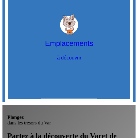
Emplacements
à découvrir
Découvrir
les emplacements
Plongez
dans les trésors du Var
Partez à la découverte du Var
et de