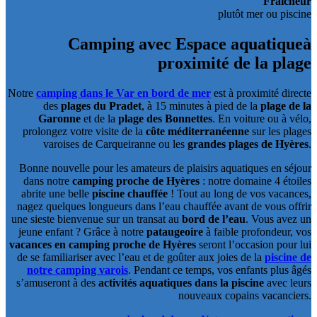
Fraîcheur
plutôt mer ou piscine
Camping avec Espace aquatique
à
proximité de la plage
Notre
camping dans le Var en bord de mer
est à proximité directe
des
plages du Pradet
, à 15 minutes à pied de la
plage de la
Garonne
et de la
plage des Bonnettes
. En voiture ou à vélo,
prolongez votre visite de la
côte méditerranéenne
sur les plages
varoises de Carqueiranne ou les
grandes plages de Hyères
.
Bonne nouvelle pour les amateurs de plaisirs aquatiques en séjour
dans notre
camping proche de Hyères
: notre domaine 4 étoiles
abrite une belle
piscine chauffée
! Tout au long de vos vacances,
nagez quelques longueurs dans l’eau chauffée avant de vous offrir
une sieste bienvenue sur un transat au
bord de l’eau
. Vous avez un
jeune enfant ? Grâce à notre
pataugeoire
à faible profondeur, vos
vacances en camping proche de Hyères
seront l’occasion pour lui
de se familiariser avec l’eau et de goûter aux joies de la
piscine de
notre camping varois
. Pendant ce temps, vos enfants plus âgés
s’amuseront à des
activités aquatiques dans la piscine
avec leurs
nouveaux copains vacanciers.