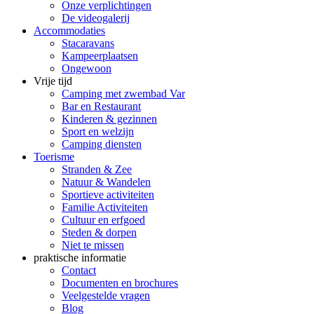
Onze verplichtingen
De videogalerij
Accommodaties
Stacaravans
Kampeerplaatsen
Ongewoon
Vrije tijd
Camping met zwembad Var
Bar en Restaurant
Kinderen & gezinnen
Sport en welzijn
Camping diensten
Toerisme
Stranden & Zee
Natuur & Wandelen
Sportieve activiteiten
Familie Activiteiten
Cultuur en erfgoed
Steden & dorpen
Niet te missen
praktische informatie
Contact
Documenten en brochures
Veelgestelde vragen
Blog