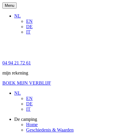
Menu
NL
EN
DE
IT
04 94 21 72 61
mijn rekening
BOEK MIJN VERBLIJF
NL
EN
DE
IT
De camping
Home
Geschiedenis & Waarden