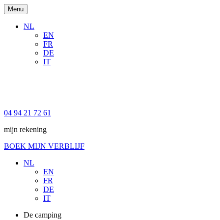
Menu
NL
EN
FR
DE
IT
04 94 21 72 61
mijn rekening
BOEK MIJN VERBLIJF
NL
EN
FR
DE
IT
De camping