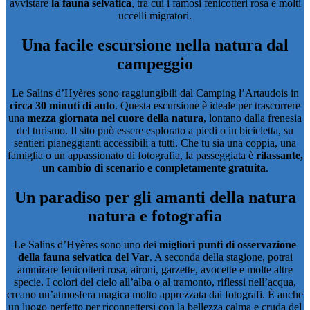
avvistare
la fauna selvatica
, tra cui i famosi fenicotteri rosa e molti
uccelli migratori.
Una facile escursione nella natura dal
campeggio
Le Salins d’Hyères sono raggiungibili dal Camping l’Artaudois in
circa 30 minuti di auto
. Questa escursione è ideale per trascorrere
una
mezza giornata nel cuore della natura
, lontano dalla frenesia
del turismo. Il sito può essere esplorato a piedi o in bicicletta, su
sentieri pianeggianti accessibili a tutti. Che tu sia una coppia, una
famiglia o un appassionato di fotografia, la passeggiata è
rilassante,
un cambio di scenario e completamente gratuita
.
Un paradiso per gli amanti della natura
natura e fotografia
Le Salins d’Hyères sono uno dei
migliori punti di osservazione
della fauna selvatica del Var
. A seconda della stagione, potrai
ammirare fenicotteri rosa, aironi, garzette, avocette e molte altre
specie. I colori del cielo all’alba o al tramonto, riflessi nell’acqua,
creano un’
atmosfera magica
molto apprezzata dai fotografi. È anche
un luogo perfetto per riconnettersi con la bellezza calma e cruda del