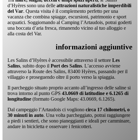
d’Hyères sono una delle
attrazioni naturalistiche imperdibili
del Var
. Questa visita è il complemento perfetto per una
vacanza che combina spiagge, escursioni, patrimonio e sport
acquatici. Soggiornando al Camping l’Artaudois, potrai goderti
una boccata d’aria fresca, rimanendo vicino al tuo alloggio e
alla costa del Var.
informazioni aggiuntive
Les Salins d’Hyères è accessibile attraverso il settore
Les
Salins
, subito dopo il
Port des Salins
. L’accesso avviene
attraverso la Route des Salins, 83400 Hyères, passando per il
villaggio e proseguendo oltre il porto verso la spiaggia.
Il parcheggio situato proprio accanto all’ingresso delle saline si
trova intorno al punto GPS
43.0669 di latitudine e 6.1265 di
longitudine
(formato Google Maps: 43.0669, 6.1265).
Dal campeggio l’Artaudois ci vogliono
circa 17 chilometri, o
30 minuti in auto
. Una volta parcheggiato, potrai raggiungere
a piedi i sentieri, che sono pianeggianti e ideali per camminare,
andare in bicicletta e osservare i fenicotteri.