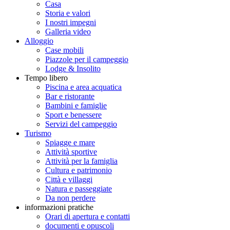
Casa
Storia e valori
I nostri impegni
Galleria video
Alloggio
Case mobili
Piazzole per il campeggio
Lodge & Insolito
Tempo libero
Piscina e area acquatica
Bar e ristorante
Bambini e famiglie
Sport e benessere
Servizi del campeggio
Turismo
Spiagge e mare
Attività sportive
Attività per la famiglia
Cultura e patrimonio
Città e villaggi
Natura e passeggiate
Da non perdere
informazioni pratiche
Orari di apertura e contatti
documenti e opuscoli