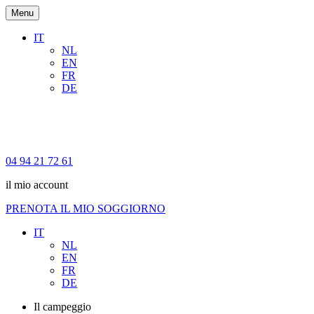
Menu
IT
NL
EN
FR
DE
04 94 21 72 61
il mio account
PRENOTA IL MIO SOGGIORNO
IT
NL
EN
FR
DE
Il campeggio