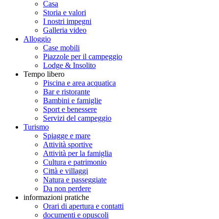
Casa
Storia e valori
I nostri impegni
Galleria video
Alloggio
Case mobili
Piazzole per il campeggio
Lodge & Insolito
Tempo libero
Piscina e area acquatica
Bar e ristorante
Bambini e famiglie
Sport e benessere
Servizi del campeggio
Turismo
Spiagge e mare
Attività sportive
Attività per la famiglia
Cultura e patrimonio
Città e villaggi
Natura e passeggiate
Da non perdere
informazioni pratiche
Orari di apertura e contatti
documenti e opuscoli