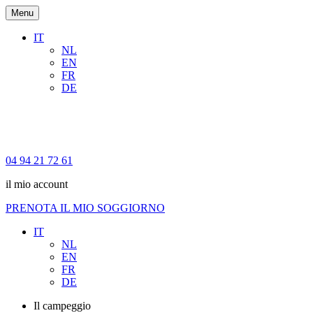
Menu
IT
NL
EN
FR
DE
04 94 21 72 61
il mio account
PRENOTA IL MIO SOGGIORNO
IT
NL
EN
FR
DE
Il campeggio