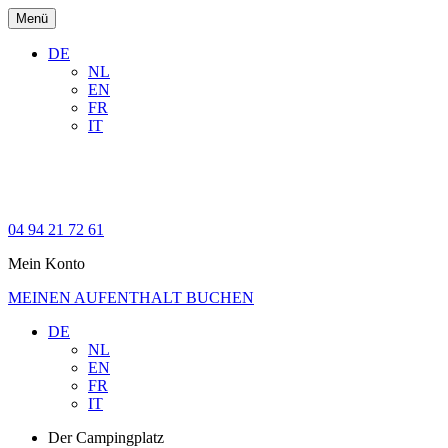
Menü
DE
NL
EN
FR
IT
04 94 21 72 61
Mein Konto
MEINEN AUFENTHALT BUCHEN
DE
NL
EN
FR
IT
Der Campingplatz