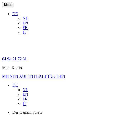
Menü
DE
NL
EN
FR
IT
04 94 21 72 61
Mein Konto
MEINEN AUFENTHALT BUCHEN
DE
NL
EN
FR
IT
Der Campingplatz